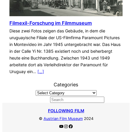
Filmexil-Forschung im Filmmuseum
Diese zwei Fotos zeigen das Gebäude, in dem die
uruguayische Filiale der US-Filmfirma Paramount Pictures
in Montevideo im Jahr 1945 untergebracht war. Das Haus
in der Calle Yi Nr. 1385 existiert noch und beherbergt
heute eine Buchhandlung. Zwischen 1943 und 1949
arbeitete dort als Verleihdirektor der Paramount für
Uruguay ein…
[…]
Categories
S
e
FOLLOWING FILM
a
©
Austrian Film Museum
2024
r
YouTube
Instagram
Facebook
c