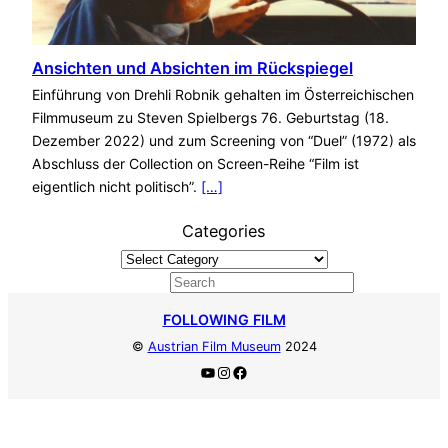
Ansichten und Absichten im Rückspiegel
Einführung von Drehli Robnik gehalten im Österreichischen
Filmmuseum zu Steven Spielbergs 76. Geburtstag (18.
Dezember 2022) und zum Screening von “Duel” (1972) als
Abschluss der Collection on Screen-Reihe “Film ist
eigentlich nicht politisch”.
[…]
Categories
S
e
FOLLOWING FILM
a
©
Austrian Film Museum
2024
r
YouTube
Instagram
Facebook
c
h