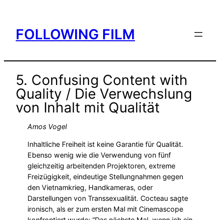
Skip
to
FOLLOWING FILM
content
5. Confusing Content with
Quality / Die Verwechslung
von Inhalt mit Qualität
Amos Vogel
Inhaltliche Freiheit ist keine Garantie für Qualität.
Ebenso wenig wie die Verwendung von fünf
gleichzeitig arbeitenden Projektoren, extreme
Freizügigkeit, eindeutige Stellungnahmen gegen
den Vietnamkrieg, Handkameras, oder
Darstellungen von Transsexualität. Cocteau sagte
ironisch, als er zum ersten Mal mit Cinemascope
konfrontiert wurde: “Das nächste Mal, wenn ich ein