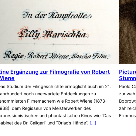
Eine Ergänzung zur Filmografie von Robert
Pictur
Wiene
Stummf
as Studium der Filmgeschichte ermöglicht auch im 21.
Paolo Ca
ahrhundert noch unerwartete Entdeckungen zu
zur wahr
enommierten Filmemachern wie Robert Wiene (1873-
Bobrows
938), dem Regisseur von Meisterwerken des
zahlrei
xpressionistischen und phantastischen Kinos wie “Das
Filmmus
abinet des Dr. Caligari” und “Orlac’s Hände”.
[…]