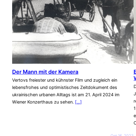
Der Mann mit der Kamera
Vertovs freiester und kühnster Film und zugleich ein
D
lebensfrohes und optimistisches Zeitdokument des
J
ukrainischen urbanen Alltags ist am 21. April 2024 im
r
Wiener Konzerthaus zu sehen.
[…]
1
e
C
Oct 16, 2023