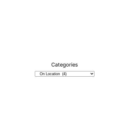
Categories
FOLLOWING FILM
©
Austrian Film Museum
2024
YouTube
Instagram
Facebook