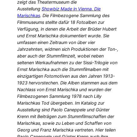
zeigt das Theatermuseum die
Ausstellung
Showbiz Made in Vienna. Die
Marischkas
. Die Filmbezogene Sammlung des
Filmmuseums stellte dafür 18 Fotoalben zur
Verfügung, in denen die Arbeit der Brüder Hubert
und Ernst Marischka dokumentiert wurde. Sie
umfassen einen Zeitraum von über vier
Jahrzehnten, widmen sich Produktionen der Ton-,
aber auch der Stummfilmzeit, wobei neben
seltenen Werkaufnahmen zu der
Sissi
-Trilogie von
Ernst Marischka auch die Stummfilmalben mit
einzigartigen Fotomotiven aus den Jahren 1913-
1923 hervorstechen. Die Alben stammen aus dem
Nachlass von Ernst Marischka und wurden der
Filmbezogenen Sammlung 1978 nach Lilly
Marischkas Tod übergeben. Im Katalog zur
Ausstellung sind Paolo Caneppele und Günter
Krenn mit Beiträgen zum Stummfilmschaffen der
Marischkas, sowie zu Leben und Schaffen von
Georg und Franz Marischka vertreten. Hier teilen
Paolo Caneppele und Günter Krenn auch ihre