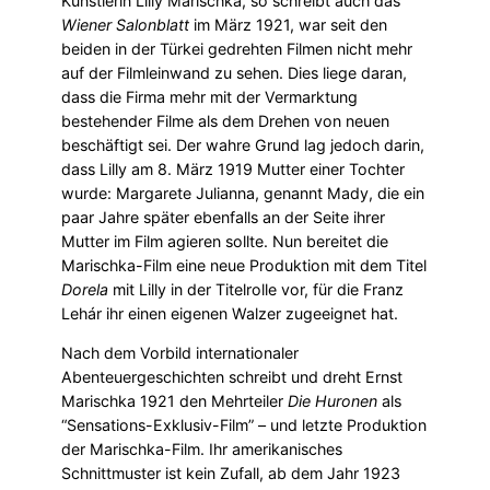
Künstlerin Lilly Marischka, so schreibt auch das
Wiener Salonblatt
im März 1921, war seit den
beiden in der Türkei gedrehten Filmen nicht mehr
auf der Filmleinwand zu sehen. Dies liege daran,
dass die Firma mehr mit der Vermarktung
bestehender Filme als dem Drehen von neuen
beschäftigt sei. Der wahre Grund lag jedoch darin,
dass Lilly am 8. März 1919 Mutter einer Tochter
wurde: Margarete Julianna, genannt Mady, die ein
paar Jahre später ebenfalls an der Seite ihrer
Mutter im Film agieren sollte. Nun bereitet die
Marischka-Film eine neue Produktion mit dem Titel
Dorela
mit Lilly in der Titelrolle vor, für die Franz
Lehár ihr einen eigenen Walzer zugeeignet hat.
Nach dem Vorbild internationaler
Abenteuergeschichten schreibt und dreht Ernst
Marischka 1921 den Mehrteiler
Die Huronen
als
“Sensations-Exklusiv-Film” – und letzte Produktion
der Marischka-Film. Ihr amerikanisches
Schnittmuster ist kein Zufall, ab dem Jahr 1923