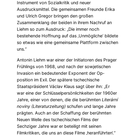
Instru­ment von So­zialkritik und neuer
Ausdrucksmittel. Die gemeinsamen Freunde Erika
und Ulrich Gregor bringen den großen
Zusammenklang der beiden in ihrem Nachruf an
Liehm so zum Ausdruck: „Die immer noch
bestehende Hoffnung auf das ‚Unmögliche‘ bildete
so etwas wie eine gemeinsame Plattform zwischen
uns.“
Antonin Liehm war ei­ner der Initiatoren des Prager
Frühlings von 1968, und nach der so­wjetischen
Invasion ein bedeutender Exponent der Op­
position im Exil. Der spätere tschechische
Staatspräsident Václav Klaus sagt über ihn: „Er
war eine der Schlüsselpersönlichkeiten der 1960er
Jahre, einer von denen, die die berühmten
Literární
noviny
(Literaturzeitung)
schufen und lange Jahre
prägten. Auch an der Schaffung der berühmten
Neuen Welle des tschechischen Films der
Sechziger Jahre war er beteiligt mit seinen
Filmkritiken, die uns an diese Filme ‚heranführten‘.“