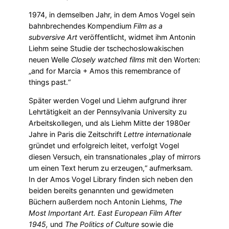
1974, in demselben Jahr, in dem Amos Vogel sein
bahnbrechendes Kompendium
Film as a
subversive Art
veröffentlicht, widmet ihm Antonin
Liehm seine Studie der tschechoslowakischen
neuen Welle
Closely watched films
mit den Worten:
„and for Marcia + Amos this remembrance of
things past.“
Später werden Vogel und Liehm aufgrund ihrer
Lehrtätigkeit an der Pennsylvania University zu
Arbeitskollegen, und als Liehm Mitte der 1980er
Jahre in Paris die Zeitschrift
Lettre internationale
gründet und erfolgreich leitet, verfolgt Vogel
diesen Versuch, ein transnationales „play of mirrors
um einen Text herum zu erzeugen,“ aufmerksam.
In der Amos Vogel Library finden sich neben den
beiden bereits genannten und gewidmeten
Büchern außerdem noch Antonin Liehms,
The
Most Important Art. East European Film After
1945,
und
The Politics of Culture
sowie die